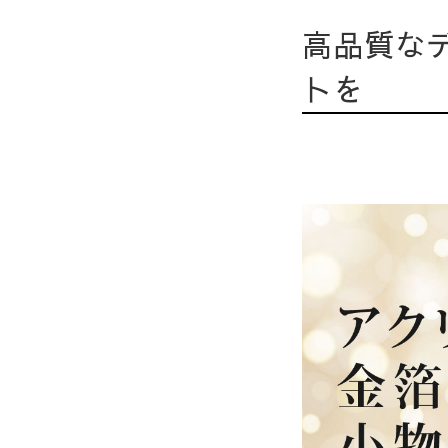
高品質な
トを